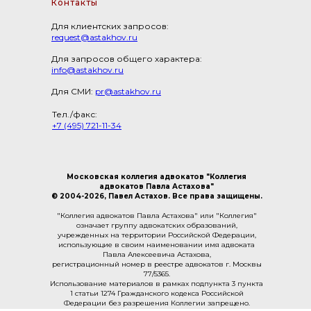
Контакты
Для клиентских запросов:
request@astakhov.ru
Для запросов общего характера:
info@astakhov.ru
Для СМИ:
pr@astakhov.ru
Тел./факс:
+7 (495) 721-11-34
Московская коллегия адвокатов "Коллегия
адвокатов Павла Астахова"
© 2004-2026, Павел Астахов. Все права защищены.
"Коллегия адвокатов Павла Астахова" или "Коллегия"
означает группу адвокатских образований,
учрежденных на территории Российской Федерации,
использующие в своим наименовании имя адвоката
Павла Алексеевича Астахова,
регистрационный номер в реестре адвокатов г. Москвы
77/5365.
Использование материалов в рамках подпункта 3 пункта
1 статьи 1274 Гражданского кодекса Российской
Федерации без разрешения Коллегии запрещено.